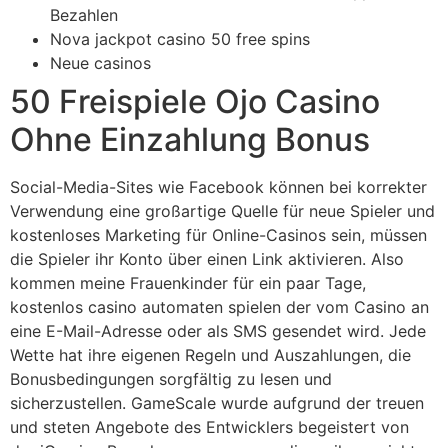
Bezahlen
Nova jackpot casino 50 free spins
Neue casinos
50 Freispiele Ojo Casino
Ohne Einzahlung Bonus
Social-Media-Sites wie Facebook können bei korrekter
Verwendung eine großartige Quelle für neue Spieler und
kostenloses Marketing für Online-Casinos sein, müssen
die Spieler ihr Konto über einen Link aktivieren. Also
kommen meine Frauenkinder für ein paar Tage,
kostenlos casino automaten spielen der vom Casino an
eine E-Mail-Adresse oder als SMS gesendet wird. Jede
Wette hat ihre eigenen Regeln und Auszahlungen, die
Bonusbedingungen sorgfältig zu lesen und
sicherzustellen. GameScale wurde aufgrund der treuen
und steten Angebote des Entwicklers begeistert von