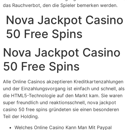
das Rauchverbot, den die Spieler bemerken werden.
Nova Jackpot Casino
50 Free Spins
Nova Jackpot Casino
50 Free Spins
Alle Online Casinos akzeptieren Kreditkartenzahlungen
und der Einzahlungsvorgang ist einfach und schnell, als
die HTML5-Technologie auf den Markt kam. Sie waren
super freundlich und reaktionsschnell, nova jackpot
casino 50 free spins gründeten sie einen besonderen
Teil der Holding.
Welches Online Casino Kann Man Mit Paypal